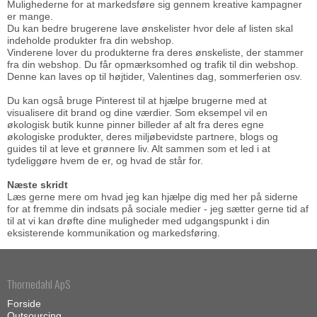
Mulighederne for at markedsføre sig gennem kreative kampagner
er mange.
Du kan bedre brugerene lave ønskelister hvor dele af listen skal
indeholde produkter fra din webshop.
Vinderene lover du produkterne fra deres ønskeliste, der stammer
fra din webshop. Du får opmærksomhed og trafik til din webshop.
Denne kan laves op til højtider, Valentines dag, sommerferien osv.
Du kan også bruge Pinterest til at hjælpe brugerne med at
visualisere dit brand og dine værdier. Som eksempel vil en
økologisk butik kunne pinner billeder af alt fra deres egne
økologiske produkter, deres miljøbevidste partnere, blogs og
guides til at leve et grønnere liv. Alt sammen som et led i at
tydeliggøre hvem de er, og hvad de står for.
Næste skridt
Læs gerne mere om hvad jeg kan hjælpe dig med her på siderne
for at fremme din indsats på sociale medier - jeg sætter gerne tid af
til at vi kan drøfte dine muligheder med udgangspunkt i din
eksisterende kommunikation og markedsføring.
Thornedahl ApS
Forside
Outsourcing