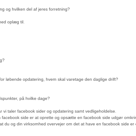
g og hvilken del af jeres forretning?
ed oplæg til.
ng?
for løbende opdatering, hvem skal varetage den daglige drift?
dspunkter, på hvilke dage?
år vi taler facebook sider og opdatering samt vedligeholdelse.
n facebook side er at oprette og opsætte en facebook side udgør omkri
t du og din virksomhed overvejer om det at have en facebook side er en a