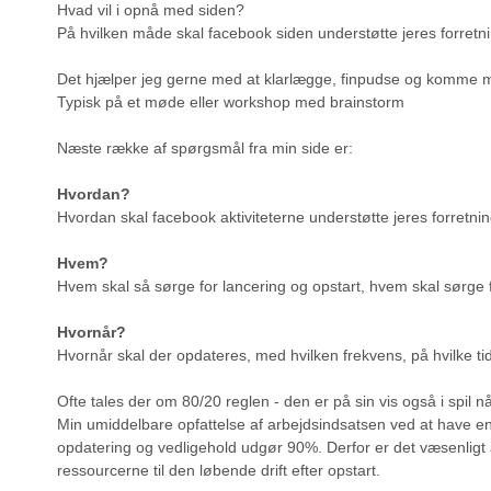
Hvad vil i opnå med siden?
På hvilken måde skal facebook siden understøtte jeres forretnin
Det hjælper jeg gerne med at klarlægge, finpudse og komme m
Typisk på et møde eller workshop med brainstorm
Næste række af spørgsmål fra min side er:
Hvordan?
Hvordan skal facebook aktiviteterne understøtte jeres forretni
Hvem?
Hvem skal så sørge for lancering og opstart, hvem skal sørge 
Hvornår?
Hvornår skal der opdateres, med hvilken frekvens, på hvilke ti
Ofte tales der om 80/20 reglen - den er på sin vis også i spil n
Min umiddelbare opfattelse af arbejdsindsatsen ved at have e
opdatering og vedligehold udgør 90%. Derfor er det væsenligt a
ressourcerne til den løbende drift efter opstart.